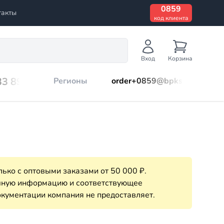
0859
такты
код клиента
Вход
Корзина
33 899
Регионы
order+0859@bpks.ru
ько с оптовыми заказами от 50 000 ₽.
очную информацию и соответствующее
кументации компания не предоставляет.