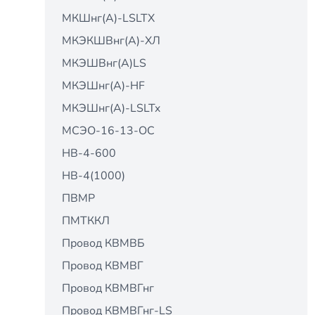
МКШнг(А)-LSLTX
МКЭКШВнг(А)-ХЛ
МКЭШВнг(А)LS
МКЭШнг(А)-HF
МКЭШнг(А)-LSLTx
МСЭО-16-13-ОС
НВ-4-600
НВ-4(1000)
ПВМР
ПМТККЛ
Провод КВМВБ
Провод КВМВГ
Провод КВМВГнг
Провод КВМВГнг-LS