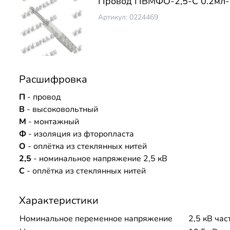
Провод ПВМФО-2,5-С 0.2мл-
Артикул: 0224469
Расшифровка
П
- провод
В
- высоковольтный
М
- монтажный
Ф
- изоляция из фторопласта
О
- оплётка из стеклянных нитей
2,5
- номинальное напряжение 2,5 кВ
С
- оплётка из стеклянных нитей
Характеристики
Номинальное переменное напряжение
2,5 кВ час