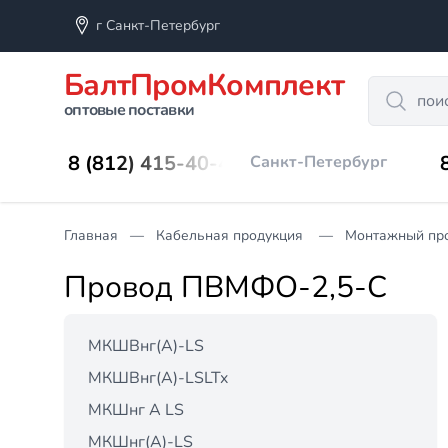
г Санкт-Петербург
БалтПромКомплект
Search
оптовые поставки
8 (812) 415-40-45
Санкт-Петербург
Главная
Кабельная продукция
Монтажный пр
Провод ПВМФО-2,5-С
МКШВнг(А)-LS
МКШВнг(А)-LSLTx
МКШнг А LS
МКШнг(А)-LS