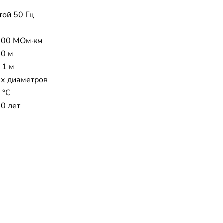
той 50 Гц
100 МОм·км
10 м
 1 м
х диаметров
 °C
20 лет