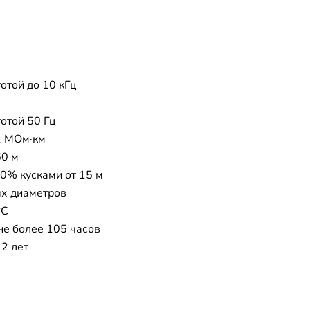
отой до 10 кГц
тотой 50 Гц
1 МОм·км
50 м
20% кусками от 15 м
х диаметров
°C
 не более 105 часов
12 лет