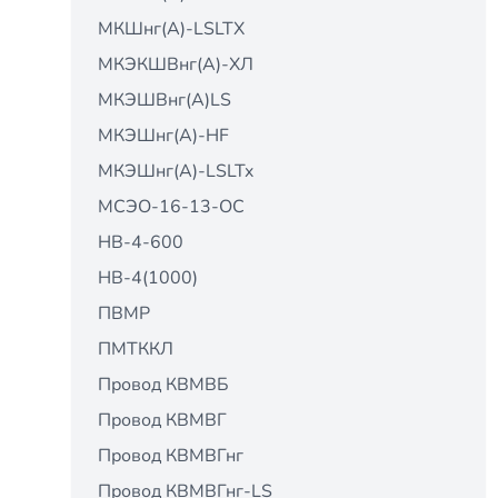
МКШнг(А)-LSLTX
МКЭКШВнг(А)-ХЛ
МКЭШВнг(А)LS
МКЭШнг(А)-HF
МКЭШнг(А)-LSLTx
МСЭО-16-13-ОС
НВ-4-600
НВ-4(1000)
ПВМР
ПМТККЛ
Провод КВМВБ
Провод КВМВГ
Провод КВМВГнг
Провод КВМВГнг-LS