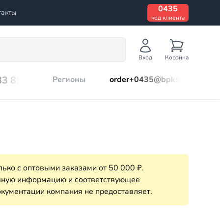
0435
такты
код клиента
Вход
Корзина
33 899
Регионы
order+0435@bpks.ru
ько с оптовыми заказами от 50 000 ₽.
очную информацию и соответствующее
кументации компания не предоставляет.