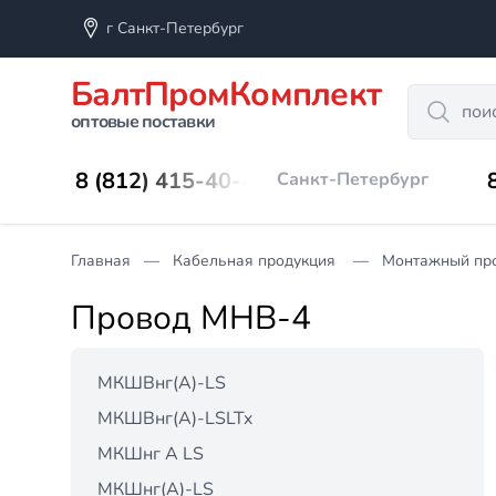
г Санкт-Петербург
БалтПромКомплект
Search
оптовые поставки
8 (812) 415-40-45
Санкт-Петербург
Главная
Кабельная продукция
Монтажный пр
Провод МНВ-4
МКШВнг(А)-LS
МКШВнг(А)-LSLTx
МКШнг А LS
МКШнг(А)-LS