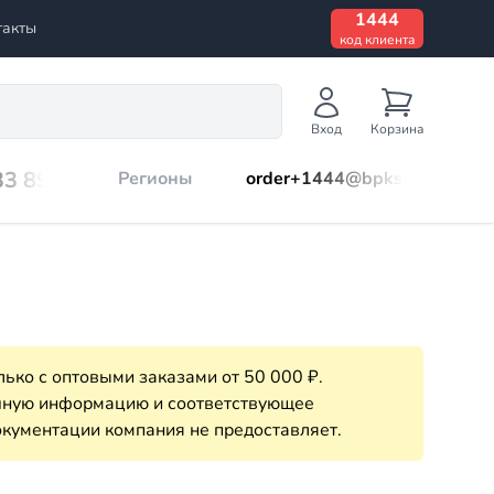
1444
такты
код клиента
Вход
Корзина
33 899
Регионы
order+1444@bpks.ru
ько с оптовыми заказами от 50 000 ₽.
очную информацию и соответствующее
кументации компания не предоставляет.