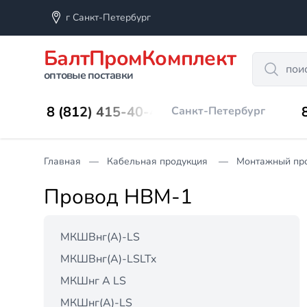
г Санкт-Петербург
БалтПромКомплект
Search
оптовые поставки
8 (812) 415-40-45
Санкт-Петербург
Главная
Кабельная продукция
Монтажный пр
Провод НВМ-1
МКШВнг(А)-LS
МКШВнг(А)-LSLTx
МКШнг А LS
МКШнг(А)-LS