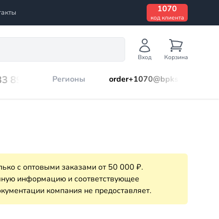
1070
такты
код клиента
Вход
Корзина
33 899
Регионы
order+1070@bpks.ru
ько с оптовыми заказами от 50 000 ₽.
очную информацию и соответствующее
кументации компания не предоставляет.