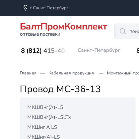
г Санкт-Петербург
БалтПромКомплект
Search
оптовые поставки
8 (812) 415-40-45
Санкт-Петербург
Главная
Кабельная продукция
Монтажный пр
Провод МС-36-13
МКШВнг(А)-LS
МКШВнг(А)-LSLTx
МКШнг А LS
МКШнг(А)-LS