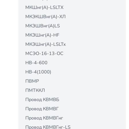
МКШнг(А)-LSLTX
МКЭКШВнг(А)-ХЛ
МКЭШВнг(А)LS
МКЭШнг(А)-HF
МКЭШнг(А)-LSLTx
МСЭО-16-13-ОС
НВ-4-600
НВ-4(1000)
ПВМР
ПМТККЛ
Провод КВМВБ
Провод КВМВГ
Провод КВМВГнг
Провод КВМВГнг-LS