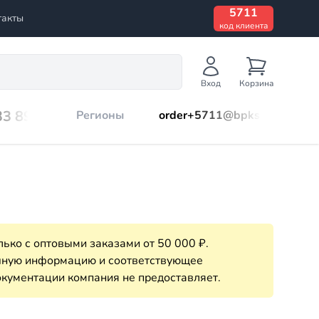
5711
такты
код клиента
Вход
Корзина
33 899
Регионы
order+5711@bpks.ru
ько с оптовыми заказами от 50 000 ₽.
очную информацию и соответствующее
кументации компания не предоставляет.