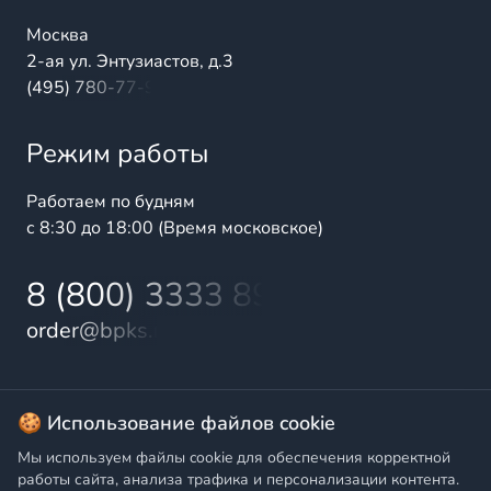
Москва
2-ая ул. Энтузиастов, д.3
(495) 780-77-98
Режим работы
Работаем по будням
с 8:30 до 18:00 (Время московское)
8 (800) 3333 899
order@bpks.ru
© 2025 БалтПромКомплект — комплексные поставки
🍪 Использование файлов cookie
высококачественной продукции промышленного и
Мы используем файлы cookie для обеспечения корректной
бытового назначения
работы сайта, анализа трафика и персонализации контента.