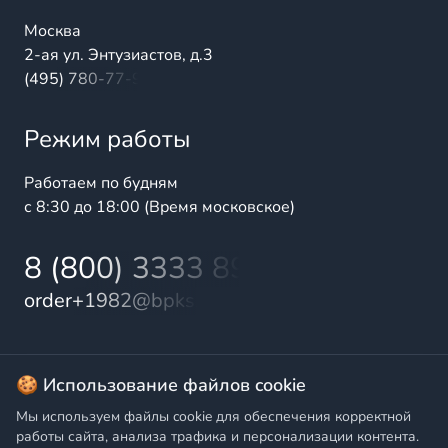
Москва
2-ая ул. Энтузиастов, д.3
(495) 780-77-98
Режим работы
Работаем по будням
с 8:30 до 18:00 (Время московское)
8 (800) 3333 899
order+1982@bpks.ru
© 2025 БалтПромКомплект — комплексные поставки
🍪 Использование файлов cookie
высококачественной продукции промышленного и
Мы используем файлы cookie для обеспечения корректной
бытового назначения
работы сайта, анализа трафика и персонализации контента.