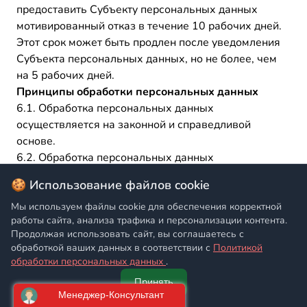
предоставить Субъекту персональных данных
мотивированный отказ в течение 10 рабочих дней.
Этот срок может быть продлен после уведомления
Субъекта персональных данных, но не более, чем
на 5 рабочих дней.
Принципы обработки персональных данных
6.1. Обработка персональных данных
осуществляется на законной и справедливой
основе.
6.2. Обработка персональных данных
ограничивается достижением конкретных, заранее
🍪 Использование файлов cookie
определенных и законных целей. Не допускается
обработка персональных данных, несовместимая с
Мы используем файлы cookie для обеспечения корректной
работы сайта, анализа трафика и персонализации контента.
целями сбора персональных данных.
Продолжая использовать сайт, вы соглашаетесь с
6.3. Не допускается объединение баз данных,
обработкой ваших данных в соответствии с
Политикой
содержащих персональные данные, обработка
обработки персональных данных
.
которых осуществляется в целях, несовместимых
Принять
между собой.
Главная
Написать
Позвонить
Корзина
6.4. Обработке подлежат только персональные