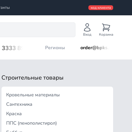
такты
код клиента
Вход
Корзина
) 3333 899
Регионы
order@bpks.ru
Строительные товары
Кровельные материалы
Сантехника
Краска
ППС (пенополистирол)