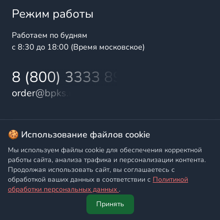
Режим работы
Работаем по будням
с 8:30 до 18:00 (Время московское)
8 (800) 3333 899
order@bpks.ru
© 2025 БалтПромКомплект — комплексные поставки
🍪 Использование файлов cookie
высококачественной продукции промышленного и
Мы используем файлы cookie для обеспечения корректной
бытового назначения
работы сайта, анализа трафика и персонализации контента.
Продолжая использовать сайт, вы соглашаетесь с
Политика конфиденциальности
,
Согласие на обработку
обработкой ваших данных в соответствии с
Политикой
персональных данных
обработки персональных данных
.
Принять
Главная
Написать
Позвонить
Корзина