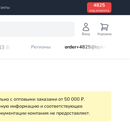
4825
такты
код клиента
Вход
Корзина
33 899
Регионы
order+4825@bpks.ru
ько с оптовыми заказами от 50 000 ₽.
очную информацию и соответствующее
кументации компания не предоставляет.