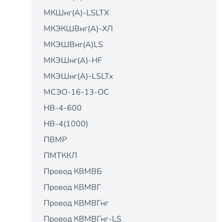
МКШнг(А)-LSLTX
МКЭКШВнг(А)-ХЛ
МКЭШВнг(А)LS
МКЭШнг(А)-HF
МКЭШнг(А)-LSLTx
МСЭО-16-13-ОС
НВ-4-600
НВ-4(1000)
ПВМР
ПМТККЛ
Провод КВМВБ
Провод КВМВГ
Провод КВМВГнг
Провод КВМВГнг-LS