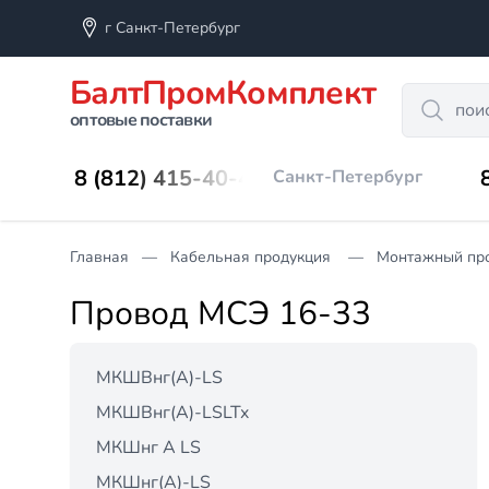
г Санкт-Петербург
БалтПромКомплект
Search
оптовые поставки
8 (812) 415-40-45
Санкт-Петербург
Главная
Кабельная продукция
Монтажный пр
Провод МСЭ 16-33
МКШВнг(А)-LS
МКШВнг(А)-LSLTx
МКШнг А LS
МКШнг(А)-LS