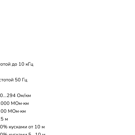
отой до 10 кГц
стотой 50 Гц
0...294 Ом/км
2000 МОм·км
100 МОм·км
25 м
30% кусками от 10 м
0% кусками 5...10 м