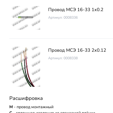
Провод МСЭ 16-33 1х0.2
Артикул: 0008336
Провод МСЭ 16-33 2х0.12
Артикул: 0008338
Расшифровка
М
- провод монтажный
С
- сплошная изоляция из спекаемой плёнки