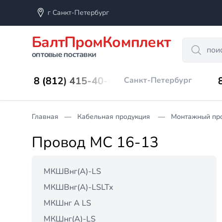
г Санкт-Петербург
БалтПромКомплект
Search
оптовые поставки
8 (812) 415-40-45
Санкт-Петербург
Главная
Кабельная продукция
Монтажный пр
Провод МС 16-13
МКШВнг(А)-LS
МКШВнг(А)-LSLTx
МКШнг А LS
МКШнг(А)-LS