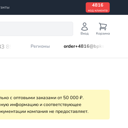
4816
такты
код клиента
Вход
Корзина
33 899
Регионы
order+4816@bpks.ru
ько с оптовыми заказами от 50 000 ₽.
очную информацию и соответствующее
кументации компания не предоставляет.