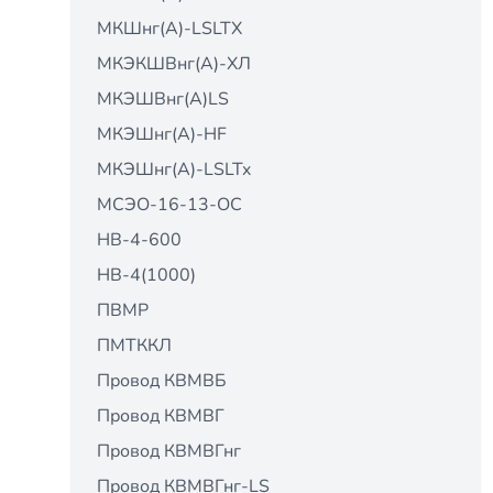
МКШнг(А)-LSLTX
МКЭКШВнг(А)-ХЛ
МКЭШВнг(А)LS
МКЭШнг(А)-HF
МКЭШнг(А)-LSLTx
МСЭО-16-13-ОС
НВ-4-600
НВ-4(1000)
ПВМР
ПМТККЛ
Провод КВМВБ
Провод КВМВГ
Провод КВМВГнг
Провод КВМВГнг-LS