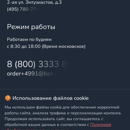
2-ая ул. Энтузиастов, д.3
(495) 780-77-98
Режим работы
Работаем по будням
с 8:30 до 18:00 (Время московское)
8 (800) 3333 899
order+4991@bpks.ru
© 2025 БалтПромКомплект — комплексные поставки
🍪 Использование файлов cookie
высококачественной продукции промышленного и
Мы используем файлы cookie для обеспечения корректной
бытового назначения
работы сайта, анализа трафика и персонализации контента.
Продолжая использовать сайт, вы соглашаетесь с
Политика конфиденциальности
,
Согласие на обработку
обработкой ваших данных в соответствии с
Политикой