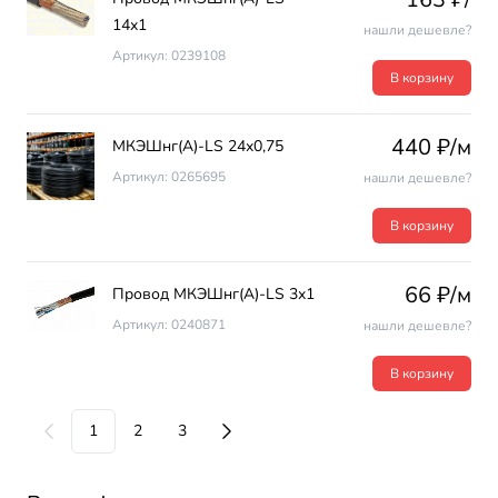
14х1
нашли дешевле?
Артикул: 0239108
В корзину
440 ₽/м
МКЭШнг(А)-LS 24х0,75
Артикул: 0265695
нашли дешевле?
В корзину
66 ₽/м
Провод МКЭШнг(А)-LS 3х1
Артикул: 0240871
нашли дешевле?
В корзину
1
2
3