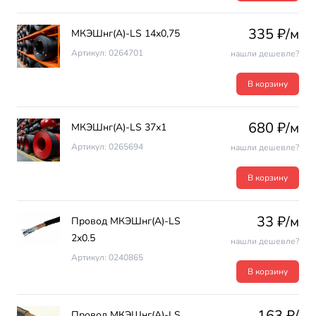
335 ₽/м
МКЭШнг(А)-LS 14х0,75
Артикул: 0264701
нашли дешевле?
В корзину
680 ₽/м
МКЭШнг(А)-LS 37х1
Артикул: 0265694
нашли дешевле?
В корзину
33 ₽/м
Провод МКЭШнг(А)-LS
2х0.5
нашли дешевле?
Артикул: 0240865
В корзину
163 ₽/
Провод МКЭШнг(А)-LS