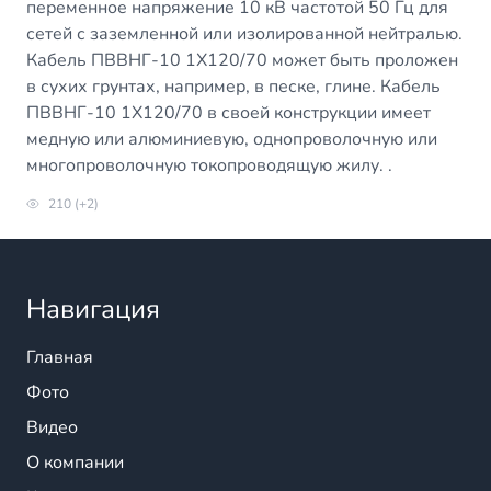
переменное напряжение 10 кВ частотой 50 Гц для
сетей с заземленной или изолированной нейтралью.
Кабель ПВВНГ-10 1Х120/70 может быть проложен
в сухих грунтах, например, в песке, глине. Кабель
ПВВНГ-10 1Х120/70 в своей конструкции имеет
медную или алюминиевую, однопроволочную или
многопроволочную токопроводящую жилу. .
210 (+2)
Навигация
Главная
Фото
Видео
О компании