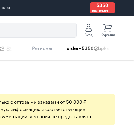
5350
такты
код клиента
Вход
Корзина
33 899
Регионы
order+5350@bpks.ru
ько с оптовыми заказами от 50 000 ₽.
очную информацию и соответствующее
кументации компания не предоставляет.