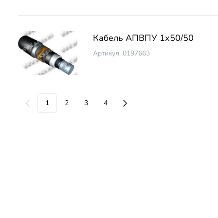
Кабель АПВПУ 1х50/50
Артикул: 0197663
1
2
3
4