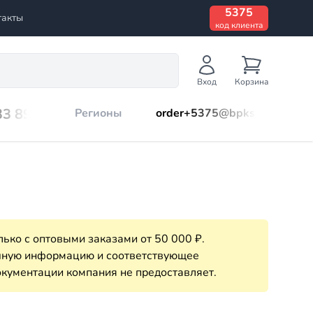
5375
такты
код клиента
Вход
Корзина
33 899
Регионы
order+5375@bpks.ru
ько с оптовыми заказами от 50 000 ₽.
очную информацию и соответствующее
кументации компания не предоставляет.