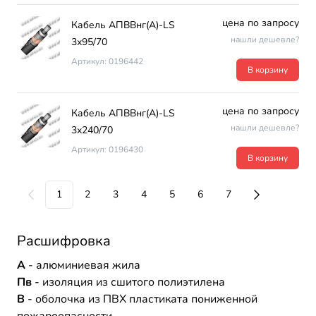
цена по запросу
Кабель АПВВнг(А)-LS
нашли дешевле?
3х95/70
Артикул: 0196442
В корзину
цена по запросу
Кабель АПВВнг(А)-LS
нашли дешевле?
3х240/70
Артикул: 0196430
В корзину
1
2
3
4
5
6
7
Расшифровка
А
- алюминиевая жила
Пв
- изоляция из сшитого полиэтилена
В
- оболочка из ПВХ пластиката пониженной