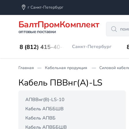
г Санкт-Петербург
БалтПромКомплект
Search
оптовые поставки
8 (812) 415-40-45
Санкт-Петербург
Главная
Кабельная продукция
Силовой кабель
Кабель ПВВнг(A)-LS
АПВВнг(B)-LS-10
Кабель АПББШВ
Кабель АПВБ
Кабель АПВББШВ