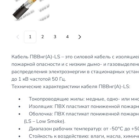
1
2
3
4
Кабель ПВВнг(A)-LS – это силовой кабель с изоляци
пожарной опасности и с низким дымо- и газовыделен
распределения электроэнергии в стационарных уста
до 1 кВ частотой 50 Гц.
Технические характеристики кабеля ПВВнг(A)-LS:
Токопроводящие жилы: медные, одно- или мног
Изоляция: ПВХ пластикат пониженной пожарно
Оболочка: ПВХ пластикат пониженной пожарно
(LS – Low Smoke).
Диапазон рабочих температур: от -50°С до +5
Стойкость к воздействию: влаги, масла, химич