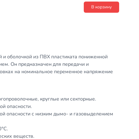
В корзину
ей и оболочкой из ПВХ пластиката пониженной
ием. Он предназначен для передачи и
новках на номинальное переменное напряжение
опроволочные, круглые или секторные.
й опасности.
й опасности с низким дымо- и газовыделением
0°С.
еских веществ.