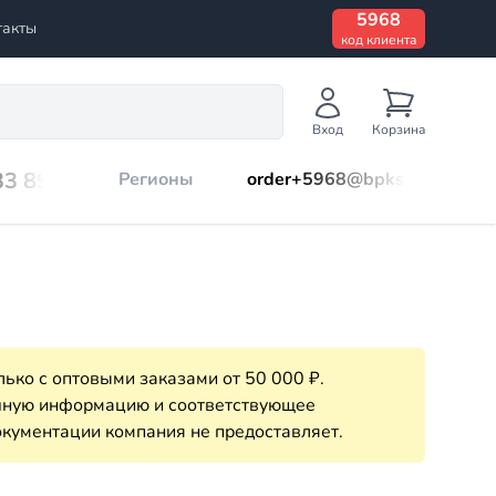
5968
такты
код клиента
Вход
Корзина
33 899
Регионы
order+5968@bpks.ru
ько с оптовыми заказами от 50 000 ₽.
очную информацию и соответствующее
кументации компания не предоставляет.