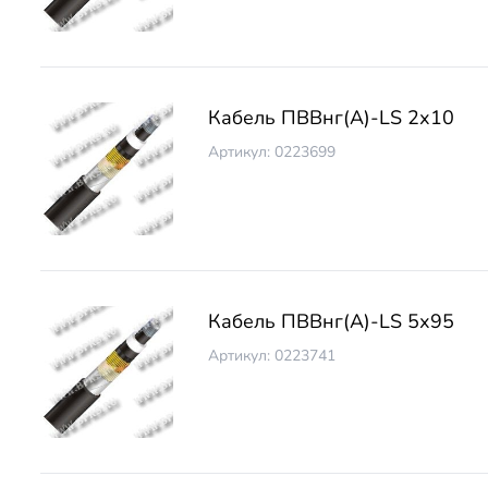
Кабель ПВВнг(А)-LS 2х10
Артикул: 0223699
Кабель ПВВнг(А)-LS 5х95
Артикул: 0223741