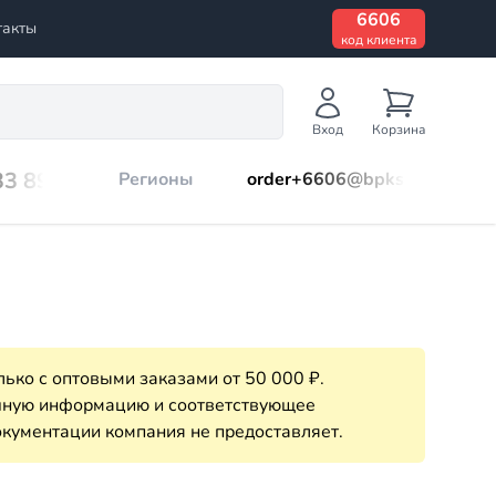
6606
такты
код клиента
Вход
Корзина
33 899
Регионы
order+6606@bpks.ru
ько с оптовыми заказами от 50 000 ₽.
очную информацию и соответствующее
кументации компания не предоставляет.