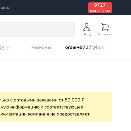
9727
такты
код клиента
Вход
Корзина
33 899
Регионы
order+9727@bpks.ru
ько с оптовыми заказами от 50 000 ₽.
очную информацию и соответствующее
кументации компания не предоставляет.