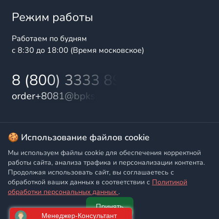
Режим работы
Работаем по будням
с 8:30 до 18:00 (Время московское)
8 (800) 3333 899
order+8081@bpks.ru
© 2025 БалтПромКомплект — комплексные поставки
🍪 Использование файлов cookie
высококачественной продукции промышленного и
Мы используем файлы cookie для обеспечения корректной
бытового назначения
работы сайта, анализа трафика и персонализации контента.
Продолжая использовать сайт, вы соглашаетесь с
Политика конфиденциальности
,
Согласие на обработку
обработкой ваших данных в соответствии с
Политикой
персональных данных
обработки персональных данных
.
Принять
Главная
Написать
Позвонить
Корзина