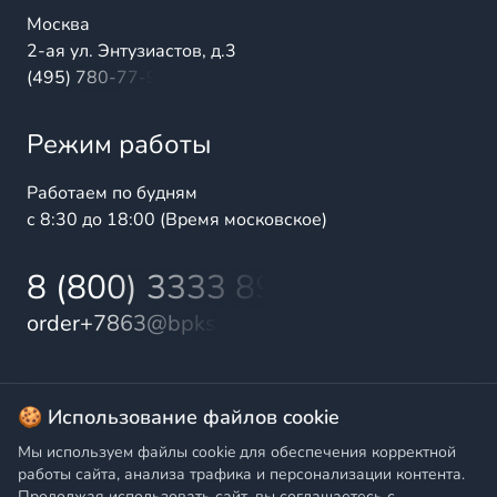
Москва
2-ая ул. Энтузиастов, д.3
(495) 780-77-98
Режим работы
Работаем по будням
с 8:30 до 18:00 (Время московское)
8 (800) 3333 899
order+7863@bpks.ru
© 2025 БалтПромКомплект — комплексные поставки
🍪 Использование файлов cookie
высококачественной продукции промышленного и
Мы используем файлы cookie для обеспечения корректной
бытового назначения
работы сайта, анализа трафика и персонализации контента.
Продолжая использовать сайт, вы соглашаетесь с