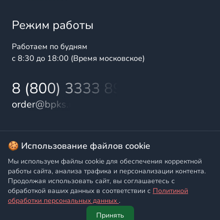
Режим работы
Работаем по будням
с 8:30 до 18:00 (Время московское)
8 (800) 3333 899
order@bpks.ru
© 2025 БалтПромКомплект — комплексные поставки
🍪 Использование файлов cookie
высококачественной продукции промышленного и
Мы используем файлы cookie для обеспечения корректной
бытового назначения
работы сайта, анализа трафика и персонализации контента.
Продолжая использовать сайт, вы соглашаетесь с
Политика конфиденциальности
,
Согласие на обработку
обработкой ваших данных в соответствии с
Политикой
персональных данных
обработки персональных данных
.
Принять