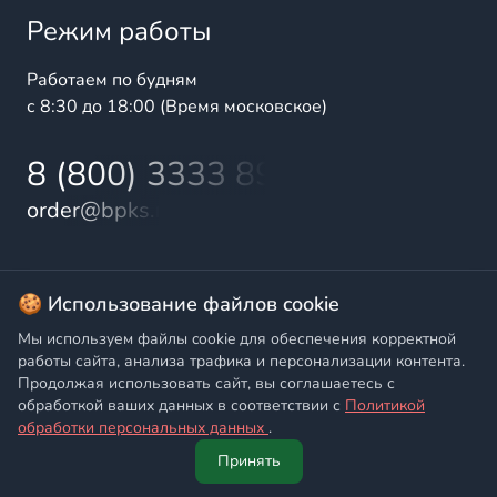
Режим работы
Работаем по будням
с 8:30 до 18:00 (Время московское)
8 (800) 3333 899
order@bpks.ru
© 2025 БалтПромКомплект — комплексные поставки
🍪 Использование файлов cookie
высококачественной продукции промышленного и
Мы используем файлы cookie для обеспечения корректной
бытового назначения
работы сайта, анализа трафика и персонализации контента.
Продолжая использовать сайт, вы соглашаетесь с
Политика конфиденциальности
,
Согласие на обработку
обработкой ваших данных в соответствии с
Политикой
персональных данных
обработки персональных данных
.
Принять
Главная
Написать
Позвонить
Корзина