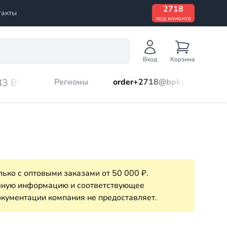
2718
такты
код клиента
Вход
Корзина
33 899
Регионы
order+2718@bpks.ru
ько с оптовыми заказами от 50 000 ₽.
очную информацию и соответствующее
кументации компания не предоставляет.