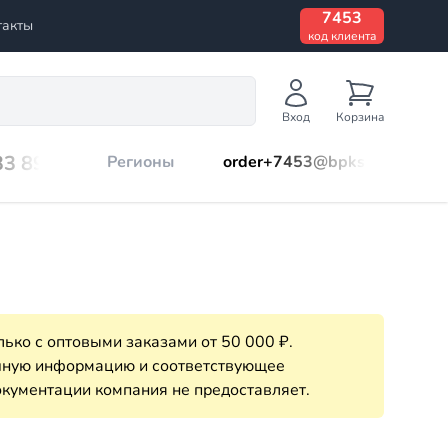
7453
такты
код клиента
Вход
Корзина
33 899
Регионы
order+7453@bpks.ru
ько с оптовыми заказами от 50 000 ₽.
очную информацию и соответствующее
кументации компания не предоставляет.