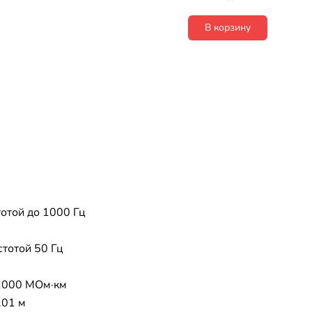
В корзину
тотой до 1000 Гц
стотой 50 Гц
1000 МОм·км
201 м