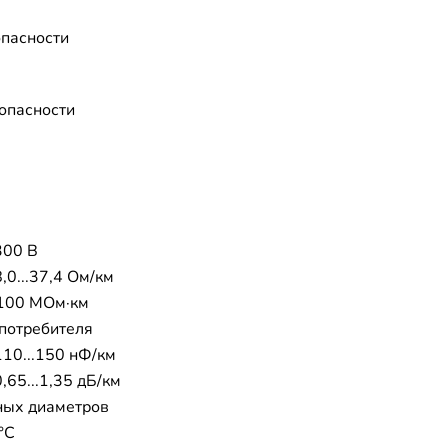
опасности
опасности
300 В
,0...37,4 Ом/км
 100 МОм·км
 потребителя
110...150 нФ/км
,65...1,35 дБ/км
ных диаметров
°C