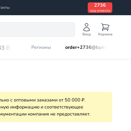
2736
такты
код клиента
Вход
Корзина
33 899
Регионы
order+2736@bpks.ru
ько с оптовыми заказами от 50 000 ₽.
очную информацию и соответствующее
кументации компания не предоставляет.