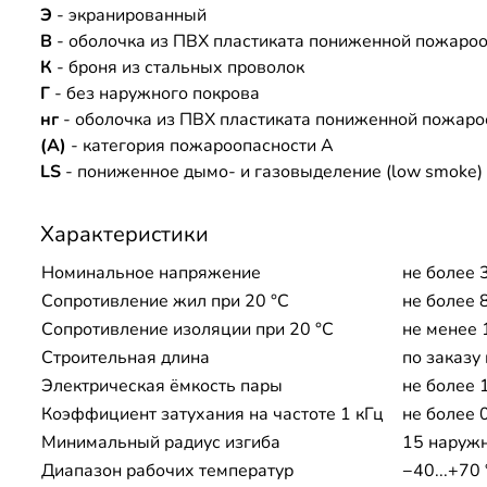
Э
- экранированный
В
- оболочка из ПВХ пластиката пониженной пожаро
К
- броня из стальных проволок
Г
- без наружного покрова
нг
- оболочка из ПВХ пластиката пониженной пожаро
(A)
- категория пожароопасности A
LS
- пониженное дымо- и газовыделение (low smoke)
Характеристики
Номинальное напряжение
не более 
Сопротивление жил при 20 °С
не более 8
Сопротивление изоляции при 20 °С
не менее
Строительная длина
по заказу
Электрическая ёмкость пары
не более 
Коэффициент затухания на частоте 1 кГц
не более 0
Минимальный радиус изгиба
15 наруж
Диапазон рабочих температур
−40...+70 