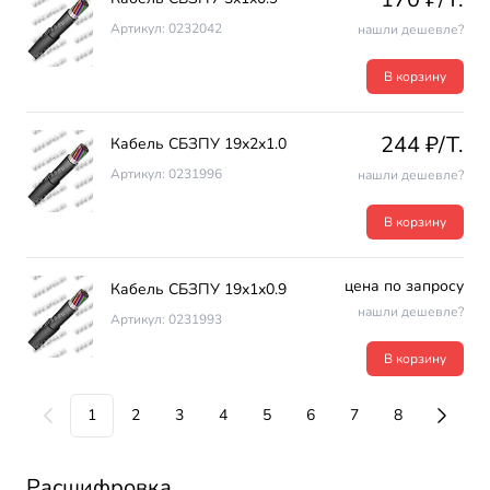
Артикул: 0232042
нашли дешевле?
В корзину
244 ₽/T.
Кабель СБЗПУ 19х2х1.0
Артикул: 0231996
нашли дешевле?
В корзину
цена по запросу
Кабель СБЗПУ 19х1х0.9
нашли дешевле?
Артикул: 0231993
В корзину
1
2
3
4
5
6
7
8
Расшифровка