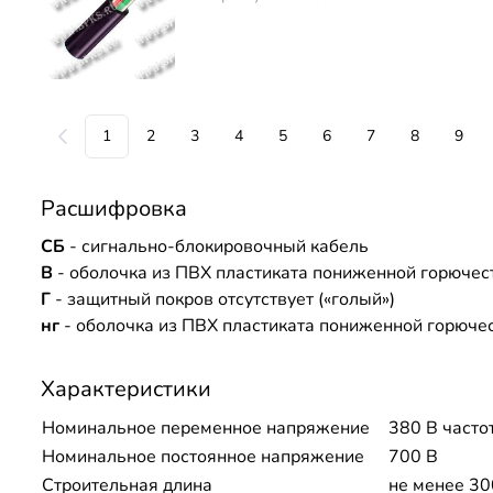
1
2
3
4
5
6
7
8
9
Расшифровка
СБ
- сигнально-блокировочный кабель
В
- оболочка из ПВХ пластиката пониженной горючес
Г
- защитный покров отсутствует («голый»)
нг
- оболочка из ПВХ пластиката пониженной горюче
Характеристики
Номинальное переменное напряжение
380 В часто
Номинальное постоянное напряжение
700 В
Строительная длина
не менее 30