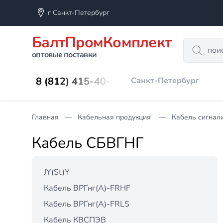
г Санкт-Петербург
БалтПромКомплект
Search
оптовые поставки
8 (812) 415-40-45
Санкт-Петербург
Главная
Кабельная продукция
Кабель сигнал
Кабель СБВГНГ
JY(St)Y
Кабель ВРГнг(А)-FRHF
Кабель ВРГнг(А)-FRLS
Кабель КВСПЭВ