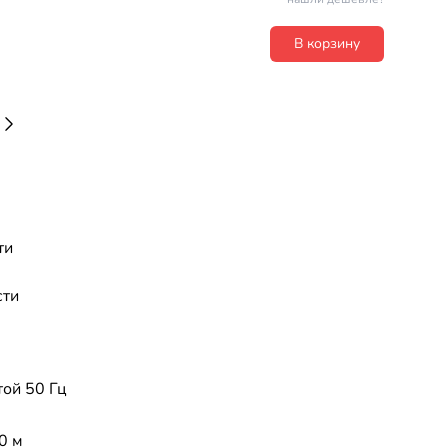
В корзину
ти
сти
той 50 Гц
0 м