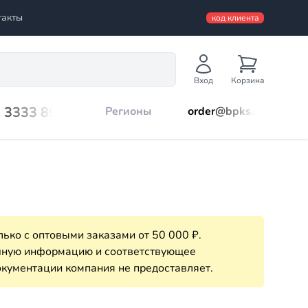
такты
код клиента
Вход
Корзина
) 3333 899
Регионы
order@bpks.ru
ько с оптовыми заказами от 50 000 ₽.
очную информацию и соответствующее
кументации компания не предоставляет.