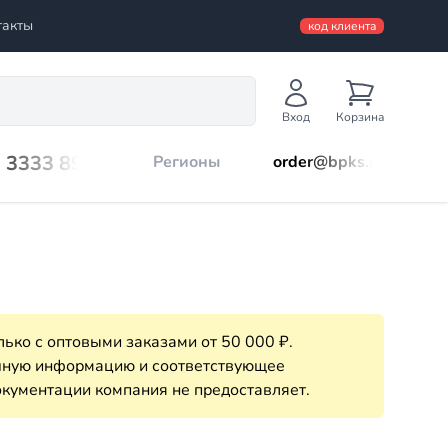
такты
код клиента
Вход
Корзина
) 3333 899
Регионы
order@bpks.ru
ько с оптовыми заказами от 50 000 ₽.
очную информацию и соответствующее
кументации компания не предоставляет.