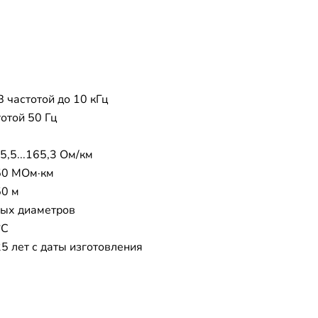
В частотой до 10 кГц
тотой 50 Гц
5,5...165,3 Ом/км
50 МОм·км
50 м
ых диаметров
°C
5 лет с даты изготовления