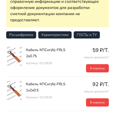
справочную информацию и соответствующее
оформление документов для разработки
сметной документации компания не
предоставляет.
Расшифровка
Характеристики
ГОСТы и ТУ
59 ₽/T.
Кабель КПСнг(А)-FRLS
2х0.75
нашли дешевле?
Артикул: 0214539
В корзину
92 ₽/T.
Кабель КПСнг(А)-FRLS
1х2х0.5
нашли дешевле?
Артикул: 0214530
В корзину