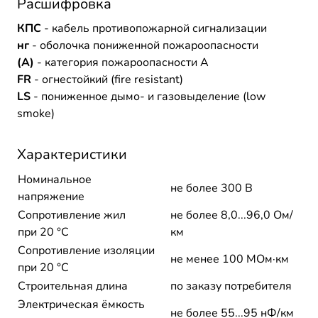
Расшифровка
КПС
- кабель противопожарной сигнализации
нг
- оболочка пониженной пожароопасности
(A)
- категория пожароопасности A
FR
- огнестойкий (fire resistant)
LS
- пониженное дымо- и газовыделение (low
smoke)
Характеристики
Номинальное
не более 300 В
напряжение
Сопротивление жил
не более 8,0...96,0 Ом/
при 20 °С
км
Сопротивление изоляции
не менее 100 МОм·км
при 20 °С
Строительная длина
по заказу потребителя
Электрическая ёмкость
не более 55...95 нФ/км