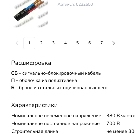
Артикул: 0232650
1
2
3
4
5
6
7
Расшифровка
СБ
- сигнально-блокировочный кабель
П
- оболочка из полиэтилена
Б
- броня из стальных оцинкованных лент
Характеристики
Номинальное переменное напряжение
380 В часто
Номинальное постоянное напряжение
700 В
Строительная длина
не менее 30