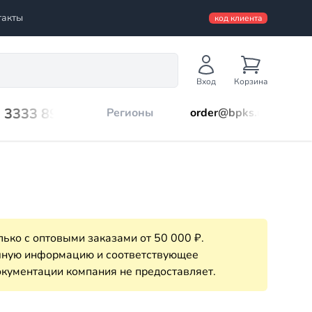
такты
код клиента
Вход
Корзина
) 3333 899
Регионы
order@bpks.ru
ько с оптовыми заказами от 50 000 ₽.
очную информацию и соответствующее
кументации компания не предоставляет.