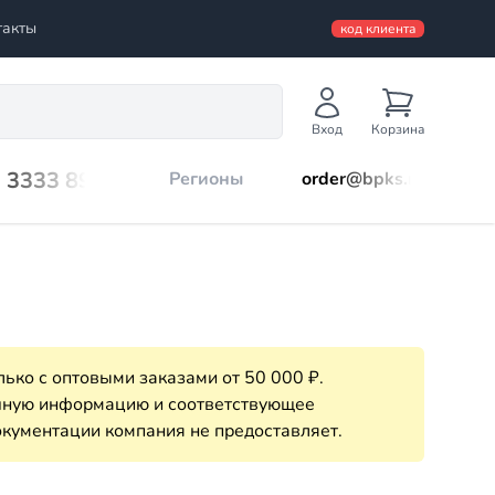
такты
код клиента
Вход
Корзина
) 3333 899
Регионы
order@bpks.ru
ько с оптовыми заказами от 50 000 ₽.
очную информацию и соответствующее
кументации компания не предоставляет.