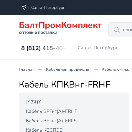
г Санкт-Петербург
БалтПромКомплект
Search
оптовые поставки
8 (812) 415-40-45
Санкт-Петербург
Главная
Кабельная продукция
Кабель сигнал
Кабель КПКВнг-FRНF
JY(St)Y
Кабель ВРГнг(А)-FRHF
Кабель ВРГнг(А)-FRLS
Кабель КВСПЭВ