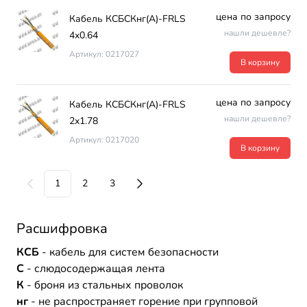
цена по запросу
Кабель КСБСКнг(А)-FRLS
нашли дешевле?
4х0.64
Артикул: 0217027
В корзину
цена по запросу
Кабель КСБСКнг(А)-FRLS
нашли дешевле?
2х1.78
Артикул: 0217020
В корзину
1
2
3
Расшифровка
КСБ
- кабель для систем безопасности
С
- слюдосодержащая лента
К
- броня из стальных проволок
нг
- не распространяет горение при групповой