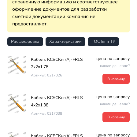
справочную информацию и соответствующее
оформление документов для разработки
сметной документации компания не
предоставляет.
Расшифровка
Характеристики
ГОСТы и ТУ
цена по запросу
Кабель КСБСКнг(А)-FRLS
нашли дешевле?
2х2х1.78
Артикул: 0217026
В корзину
цена по запросу
Кабель КСБСКнг(А)-FRLS
нашли дешевле?
4х2х1.38
Артикул: 0217038
В корзину
цена по запросу
Кабель КСБСКнг(А)-FRLS