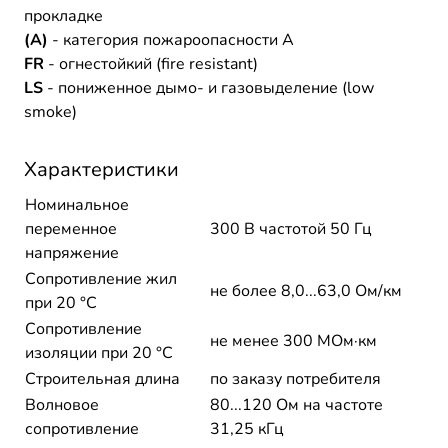
прокладке
(A)
- категория пожароопасности A
FR
- огнестойкий (fire resistant)
LS
- пониженное дымо- и газовыделение (low
smoke)
Характеристики
Номинальное
переменное
300 В частотой 50 Гц
напряжение
Сопротивление жил
не более 8,0...63,0 Ом/км
при 20 °С
Сопротивление
не менее 300 МОм·км
изоляции при 20 °С
Строительная длина
по заказу потребителя
Волновое
80...120 Ом на частоте
сопротивление
31,25 кГц