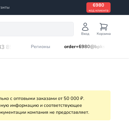
6980
такты
код клиента
Вход
Корзина
33 899
Регионы
order+6980@bpks.ru
ько с оптовыми заказами от 50 000 ₽.
очную информацию и соответствующее
кументации компания не предоставляет.