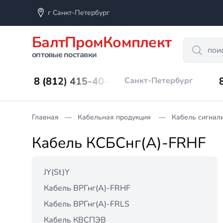
г Санкт-Петербург
БалтПромКомплект
Search
оптовые поставки
8 (812) 415-40-45
Санкт-Петербург
Главная
Кабельная продукция
Кабель сигнал
Кабель КСБCнг(А)-FRHF
JY(St)Y
Кабель ВРГнг(А)-FRHF
Кабель ВРГнг(А)-FRLS
Кабель КВСПЭВ