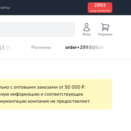
2993
такты
код клиента
Вход
Корзина
33 899
Регионы
order+2993@bpks.ru
ько с оптовыми заказами от 50 000 ₽.
очную информацию и соответствующее
кументации компания не предоставляет.