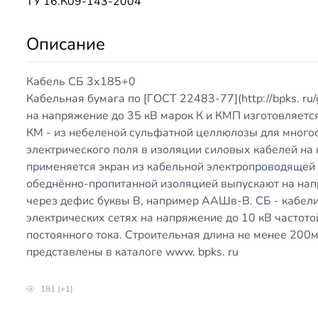
ТУ 16.К09-143-2004
Описание
Кабель СБ 3х185+0
Кабельная бумага по [ГОСТ 22483-77](
http://bpks
. r
на напряжение до 35 кВ марок К и КМП изготовляетс
КМ - из небеленой сульфатной целлюлозы для много
электрического поля в изоляции силовых кабелей на
применяется экран из кабельной электропроводящей
обеднённо-пропитанной изоляцией выпускают на нап
через дефис буквы В, например ААШв-В. СБ - кабели
электрических сетях на напряжение до 10 кВ частото
постоянного тока. Строительная длина не менее 200
представлены в каталоге www. bpks. ru
181 (+1)