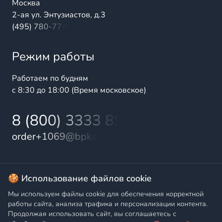
Москва
2-ая ул. Энтузиастов, д.3
(495) 780-77-98
Режим работы
Работаем по будням
с 8:30 до 18:00 (Время московское)
8 (800) 3333 899
order+1069@bpks.ru
© 2025 БалтПромКомплект — комплексные поставки
🍪 Использование файлов cookie
высококачественной продукции промышленного и
Мы используем файлы cookie для обеспечения корректной
бытового назначения
работы сайта, анализа трафика и персонализации контента.
Продолжая использовать сайт, вы соглашаетесь с
Политика конфиденциальности
,
Согласие на обработку