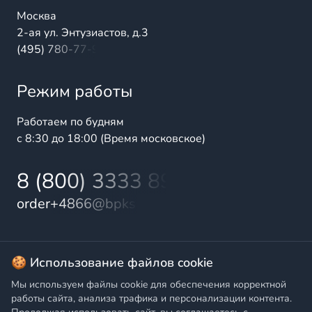
Москва
2-ая ул. Энтузиастов, д.3
(495) 780-77-98
Режим работы
Работаем по будням
с 8:30 до 18:00 (Время московское)
8 (800) 3333 899
order+4866@bpks.ru
© 2025 БалтПромКомплект — комплексные поставки
🍪 Использование файлов cookie
высококачественной продукции промышленного и
Мы используем файлы cookie для обеспечения корректной
бытового назначения
работы сайта, анализа трафика и персонализации контента.