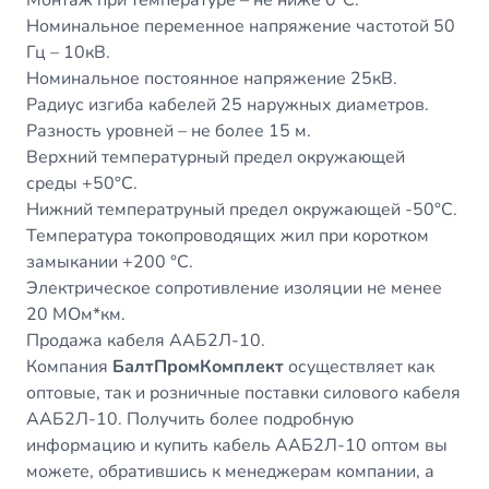
Монтаж при температуре
–
не ниже 0
°C.
Номинальное переменное напряжение частотой 50
Гц
–
10
кВ.
Номинальное постоянное напряжение 25
кВ.
Радиус изгиба кабелей 25
наружных диаметров.
Разность уровней
–
не более 15
м.
Верхний температурный предел окружающей
среды +50
°C.
Нижний температруный предел окружающей -50
°C.
Температура токопроводящих жил при коротком
замыкании +200
°С.
Электрическое сопротивление изоляции не менее
20
МОм*км
.
Продажа кабеля ААБ2Л-10.
Компания
БалтПромКомплект
осуществляет как
оптовые, так и розничные поставки силового кабеля
ААБ2Л-10. Получить более подробную
информацию и купить кабель ААБ2Л-10 оптом вы
можете, обратившись к менеджерам компании, а