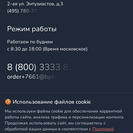
2-ая ул. Энтузиастов, д.3
(495) 780-77-98
Режим работы
Работаем по будням
с 8:30 до 18:00 (Время московское)
8 (800) 3333 899
order+7661@bpks.ru
© 2025 БалтПромКомплект — комплексные поставки
🍪 Использование файлов cookie
высококачественной продукции промышленного и
Мы используем файлы cookie для обеспечения корректной
бытового назначения
работы сайта, анализа трафика и персонализации контента.
Продолжая использовать сайт, вы соглашаетесь с
Политика конфиденциальности
,
Согласие на обработку
обработкой ваших данных в соответствии с
Политикой