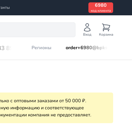
6980
такты
код клиента
Вход
Корзина
33 899
Регионы
order+6980@bpks.ru
ько с оптовыми заказами от 50 000 ₽.
очную информацию и соответствующее
кументации компания не предоставляет.