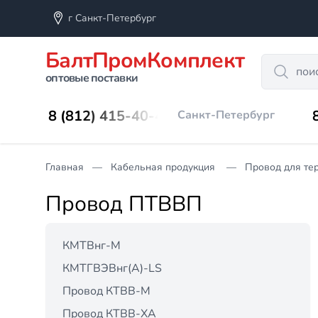
г Санкт-Петербург
БалтПромКомплект
Search
оптовые поставки
8 (812) 415-40-45
Санкт-Петербург
Главная
Кабельная продукция
Провод для те
Провод ПТВВП
КМТВнг-М
КМТГВЭВнг(А)-LS
Провод КТВВ-М
Провод КТВВ-ХА