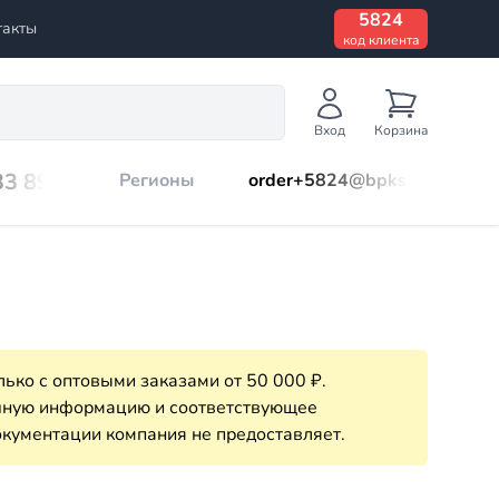
5824
такты
код клиента
Вход
Корзина
33 899
Регионы
order+5824@bpks.ru
ько с оптовыми заказами от 50 000 ₽.
очную информацию и соответствующее
кументации компания не предоставляет.