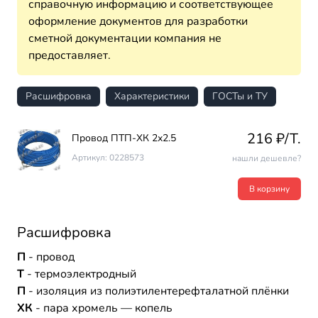
справочную информацию и соответствующее
оформление документов для разработки
сметной документации компания не
предоставляет.
Расшифровка
Характеристики
ГОСТы и ТУ
216 ₽/T.
Провод ПТП-ХК 2х2.5
Артикул: 0228573
нашли дешевле?
В корзину
Расшифровка
П
- провод
Т
- термоэлектродный
П
- изоляция из полиэтилентерефталатной плёнки
ХК
- пара хромель — копель