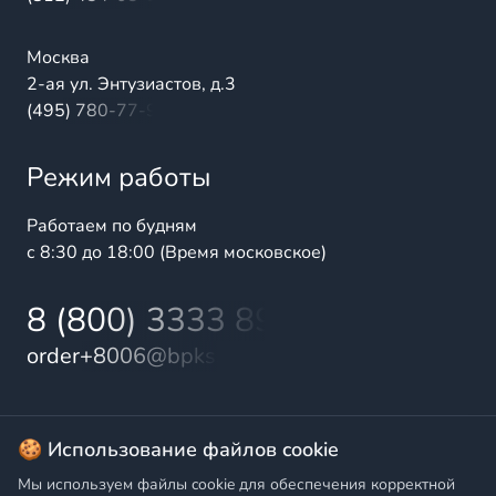
Москва
2-ая ул. Энтузиастов, д.3
(495) 780-77-98
Режим работы
Работаем по будням
с 8:30 до 18:00 (Время московское)
8 (800) 3333 899
order+8006@bpks.ru
© 2025 БалтПромКомплект — комплексные поставки
🍪 Использование файлов cookie
высококачественной продукции промышленного и
Мы используем файлы cookie для обеспечения корректной
бытового назначения