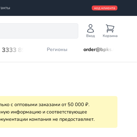
такты
код клиента
Вход
Корзина
) 3333 899
Регионы
order@bpks.ru
ько с оптовыми заказами от 50 000 ₽.
очную информацию и соответствующее
кументации компания не предоставляет.