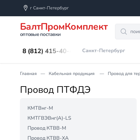
г Санкт-Петербург
БалтПромКомплект
Search
оптовые поставки
8 (812) 415-40-45
Санкт-Петербург
Главная
Кабельная продукция
Провод для те
Провод ПТФДЭ
КМТВнг-М
КМТГВЭВнг(А)-LS
Провод КТВВ-М
Провод КТВВ-ХА