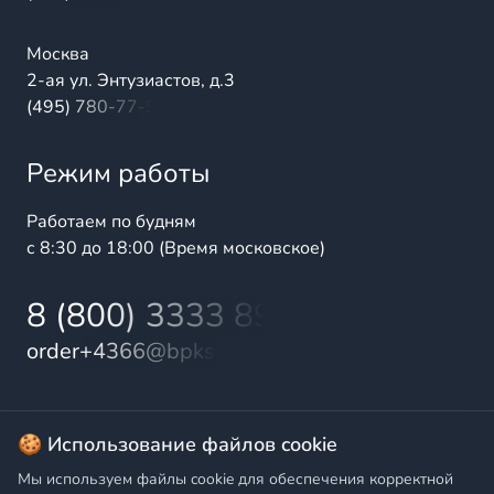
Москва
2-ая ул. Энтузиастов, д.3
(495) 780-77-98
Режим работы
Работаем по будням
с 8:30 до 18:00 (Время московское)
8 (800) 3333 899
order+4366@bpks.ru
© 2025 БалтПромКомплект — комплексные поставки
🍪 Использование файлов cookie
высококачественной продукции промышленного и
Мы используем файлы cookie для обеспечения корректной
бытового назначения