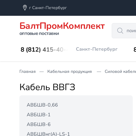
г Санкт-Петербург
БалтПромКомплект
Search
оптовые поставки
8 (812) 415-40-45
Санкт-Петербург
Главная
Кабельная продукция
Силовой кабел
Кабель ВВГЗ
АВБШВ-0,66
АВБШВ-1
АВБШВ-6
АВБШВнг(А)-LS-1