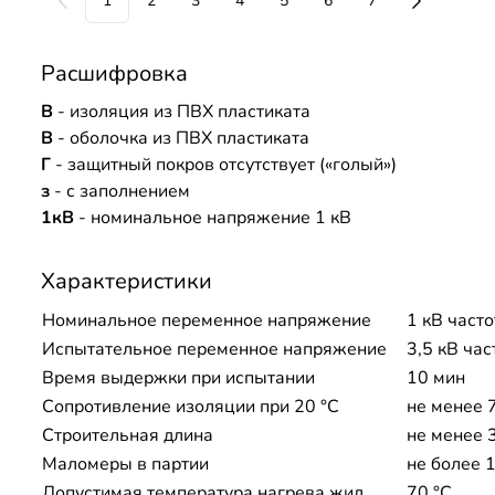
1
2
3
4
5
6
7
Расшифровка
В
- изоляция из ПВХ пластиката
В
- оболочка из ПВХ пластиката
Г
- защитный покров отсутствует («голый»)
з
- с заполнением
1кВ
- номинальное напряжение 1 кВ
Характеристики
Номинальное переменное напряжение
1 кВ часто
Испытательное переменное напряжение
3,5 кВ час
Время выдержки при испытании
10 мин
Сопротивление изоляции при 20 °С
не менее 
Строительная длина
не менее 
Маломеры в партии
не более 1
Допустимая температура нагрева жил
70 °C