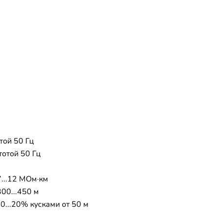
той 50 Гц
тотой 50 Гц
7...12 МОм·км
300...450 м
0...20% кусками от 50 м