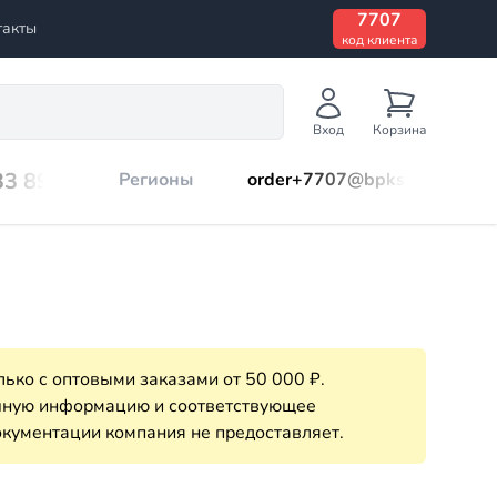
7707
такты
код клиента
Вход
Корзина
33 899
Регионы
order+7707@bpks.ru
ько с оптовыми заказами от 50 000 ₽.
очную информацию и соответствующее
кументации компания не предоставляет.