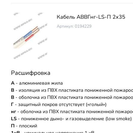
Кабель АВВГнг-LS-П 2х35
Артикул: 0194229
Расшифровка
А
- алюминиевая жила
В
- изоляция из ПВХ пластиката пониженной пожаро
В
- оболочка из ПВХ пластиката пониженной пожаро
Г
- защитный покров отсутствует («голый»)
нг
- оболочка из ПВХ пластиката пониженной пожаро
LS
- пониженное дымо- и газовыделение (low smoke)
П
- плоский