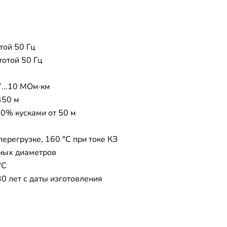
той 50 Гц
тотой 50 Гц
7...10 МОм·км
450 м
20% кусками от 50 м
перегрузке, 160 °C при токе КЗ
ных диаметров
°C
30 лет с даты изготовления