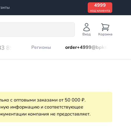
4999
такты
код клиента
Вход
Корзина
33 899
Регионы
order+4999@bpks.ru
ько с оптовыми заказами от 50 000 ₽.
очную информацию и соответствующее
кументации компания не предоставляет.