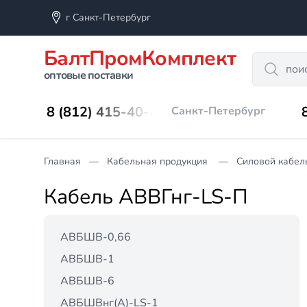
г Санкт-Петербург
БалтПромКомплект
Search
оптовые поставки
8 (812) 415-40-45
Санкт-Петербург
Главная
Кабельная продукция
Силовой кабел
Кабель АВВГнг-LS-П
АВБШВ-0,66
АВБШВ-1
АВБШВ-6
АВБШВнг(А)-LS-1