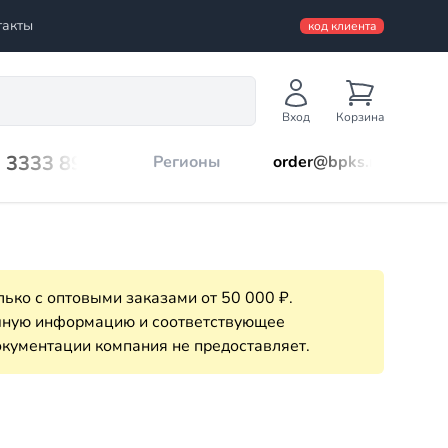
такты
код клиента
Вход
Корзина
) 3333 899
Регионы
order@bpks.ru
ько с оптовыми заказами от 50 000 ₽.
очную информацию и соответствующее
кументации компания не предоставляет.