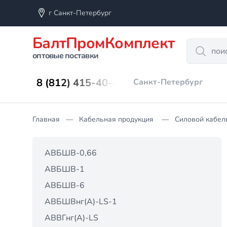
г Санкт-Петербург
БалтПромКомплект
Search
оптовые поставки
8 (812) 415-40-45
Санкт-Петербург
Главная
Кабельная продукция
Силовой кабел
АВБШВ-0,66
АВБШВ-1
АВБШВ-6
АВБШВнг(А)-LS-1
АВВГнг(А)-LS